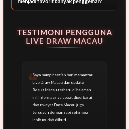
menjadi favorit banyak penggemar?
TESTIMONI PENGGUNA
LIVE DRAW MACAU
Saya hampir setiap hari memantau
Live Draw Macau dan update
Result Macau terbaru di halaman
ini. Informasinya cepat diperbarui
dan riwayat Data Macau juga
tersusun dengan rapi sehingga
lebih mudah diikuti.