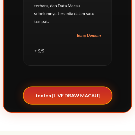
terbaru, dan Data Macau
sebelumnya tersedia dalam satu
tempat.
Bang Domain
⭐ 5/5
tonton [LIVE DRAW MACAU]