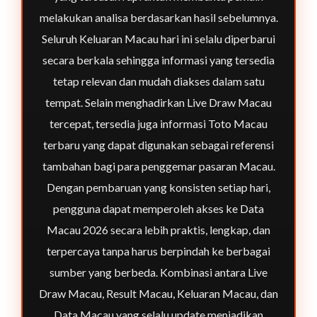
melakukan analisa berdasarkan hasil sebelumnya.
Seluruh Keluaran Macau hari ini selalu diperbarui
secara berkala sehingga informasi yang tersedia
tetap relevan dan mudah diakses dalam satu
tempat. Selain menghadirkan Live Draw Macau
tercepat, tersedia juga informasi Toto Macau
terbaru yang dapat digunakan sebagai referensi
tambahan bagi para penggemar pasaran Macau.
Dengan pembaruan yang konsisten setiap hari,
pengguna dapat memperoleh akses ke Data
Macau 2026 secara lebih praktis, lengkap, dan
terpercaya tanpa harus berpindah ke berbagai
sumber yang berbeda. Kombinasi antara Live
Draw Macau, Result Macau, Keluaran Macau, dan
Data Macau yang selalu update menjadikan