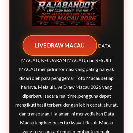
LIVE DRAW MACAU
DATA
MACAU, KELUARAN MACAU, dan RESULT
MACAU menjadi informasi yang paling banyak
dicari oleh para penggemar Toto Macau setiap
harinya. Melalui Live Draw Macau 2026 yang
diperbarui secara real time, pengguna dapat
mengikuti hasil terbaru dengan lebih cepat, akurat,
dan transparan. Halaman ini menyediakan Data
Macau lengkap beserta riwayat Result Macau
yang tersusun rapi untuk membantu pemain