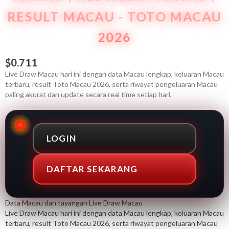
RESULT MACAU - TOTO MACAU
2026
$0.711
Live Draw Macau hari ini dengan data Macau lengkap, keluaran Macau
terbaru, result Toto Macau 2026, serta riwayat pengeluaran Macau
paling akurat dan update secara real time setiap hari.
LOGIN
DAFTAR SEKARANG
Data Macau dan tayangan Live Draw Macau
Live Draw Macau hari ini dengan data Macau lengkap, keluaran Macau
terbaru, result Toto Macau 2026, serta riwayat pengeluaran Macau