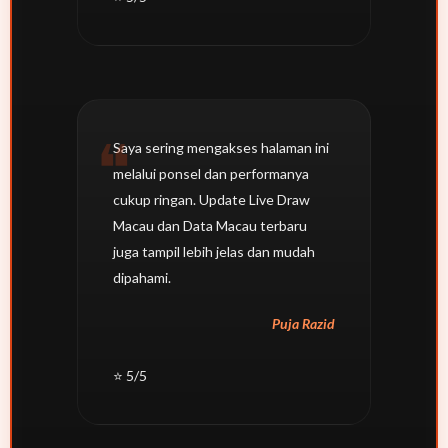
Saya sering mengakses halaman ini
melalui ponsel dan performanya
cukup ringan. Update Live Draw
Macau dan Data Macau terbaru
juga tampil lebih jelas dan mudah
dipahami.
Puja Razid
⭐ 5/5