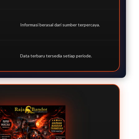
Informasi berasal dari sumber terpercaya.
Data terbaru tersedia setiap periode.