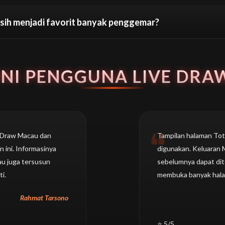
ih menjadi favorit banyak penggemar?
NI PENGGUNA LIVE DR
e Draw Macau dan
Tampilan halaman Tot
 ini. Informasinya
digunakan. Keluaran M
au juga tersusun
sebelumnya dapat di
i.
membuka banyak hala
Rahmat Tarsono
⭐ 5/5