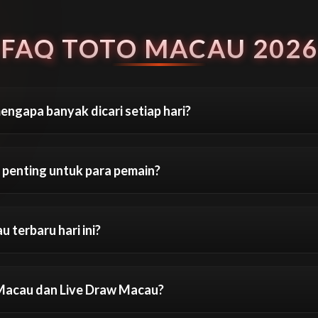
FAQ TOTO MACAU 2026
engapa banyak dicari setiap hari?
penting untuk para pemain?
 terbaru hari ini?
Macau dan Live Draw Macau?