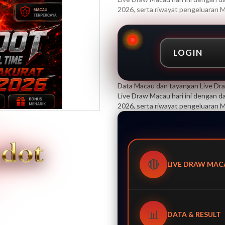
2026, serta riwayat pengeluaran Ma
LOGIN
Data Macau dan tayangan Live Dr
Live Draw Macau hari ini dengan d
2026, serta riwayat pengeluaran Ma
🔴
LIVE DRAW MAC
📊
DATA & RESULT