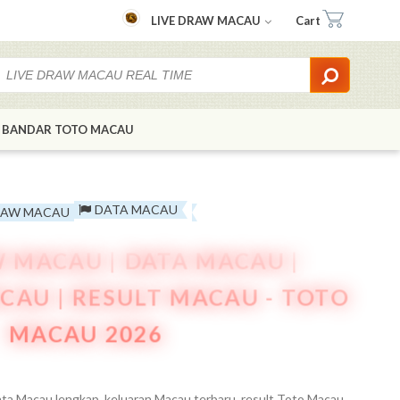
LIVE DRAW MACAU
Cart
BANDAR TOTO MACAU
DATA MACAU
RAW MACAU
W MACAU | DATA MACAU |
AU | RESULT MACAU - TOTO
MACAU 2026
ata Macau lengkap, keluaran Macau terbaru, result Toto Macau