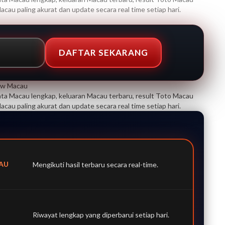
cau paling akurat dan update secara real time setiap hari.
DAFTAR SEKARANG
aw Macau
ata Macau lengkap, keluaran Macau terbaru, result Toto Macau
cau paling akurat dan update secara real time setiap hari.
AU
Mengikuti hasil terbaru secara real-time.
Riwayat lengkap yang diperbarui setiap hari.