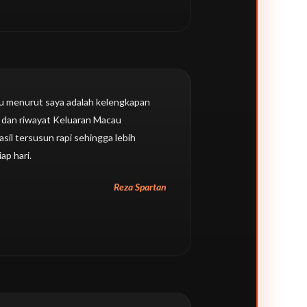
u menurut saya adalah kelengkapan
 dan riwayat Keluaran Macau
il tersusun rapi sehingga lebih
ap hari.
Reza Spartan